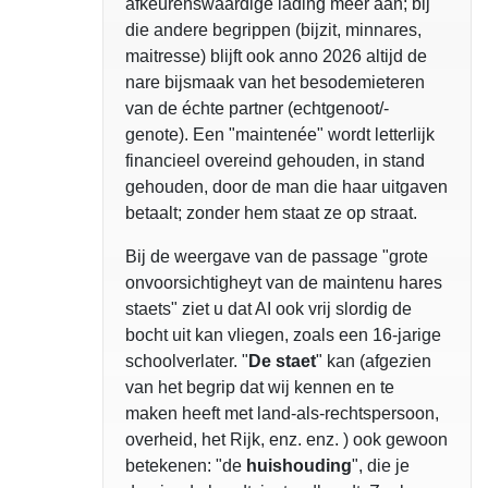
afkeurenswaardige lading meer aan; bij
die andere begrippen (bijzit, minnares,
maitresse) blijft ook anno 2026 altijd de
nare bijsmaak van het besodemieteren
van de échte partner (echtgenoot/-
genote). Een "maintenée" wordt letterlijk
financieel overeind gehouden, in stand
gehouden, door de man die haar uitgaven
betaalt; zonder hem staat ze op straat.
Bij de weergave van de passage "grote
onvoorsichtigheyt van de maintenu hares
staets" ziet u dat AI ook vrij slordig de
bocht uit kan vliegen, zoals een 16-jarige
schoolverlater. "
De staet
" kan (afgezien
van het begrip dat wij kennen en te
maken heeft met land-als-rechtspersoon,
overheid, het Rijk, enz. enz. ) ook gewoon
betekenen: "de
huishouding
", die je