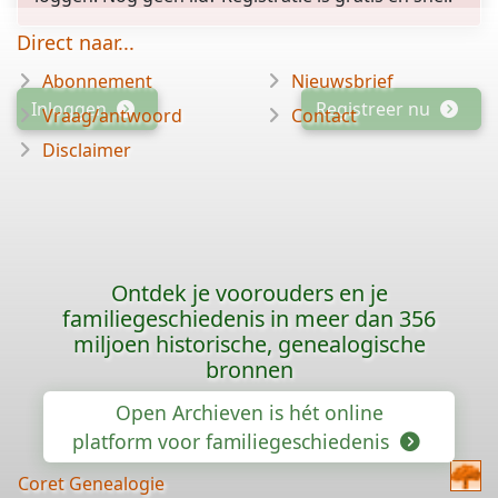
Direct naar...
Abonnement
Nieuwsbrief
Inloggen
Registreer nu
Vraag/antwoord
Contact
Disclaimer
Ontdek je voorouders en je
familiegeschiedenis in meer dan 356
miljoen historische, genealogische
bronnen
Open Archieven is hét online
platform voor familiegeschiedenis
Coret Genealogie