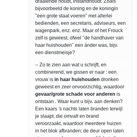
draaiende houdt, instandhoudt. Zoals
bijvoorbeeld de koning en de koningin
"een grote staat voeren" met allerlei
bedienden, een secretaris, adviseurs, een
wagenpark, enz. enz. Maar of het Frouck
zelf is geweest, ofwel "de handhaver van
haar huishouden" een ánder was, bijv.
een dienstmeisje?
-- Zo te zien aan wat u schrijft, en
combinerend, we gissen er naar : een
vrouw is
in haar huishouden
dronken
geweest en zeer onvoorzichtig, waardoor
gevaar/grote schade voor anderen
is
ontstaan . Waar kunt u bijv. aan denken?
Een kaars 's nachts laten branden terwijl
je slaapt, die omvalt en brand
veroorzaakt, waardoor meerdere huizen
in het blok afbranden; de deur open laten