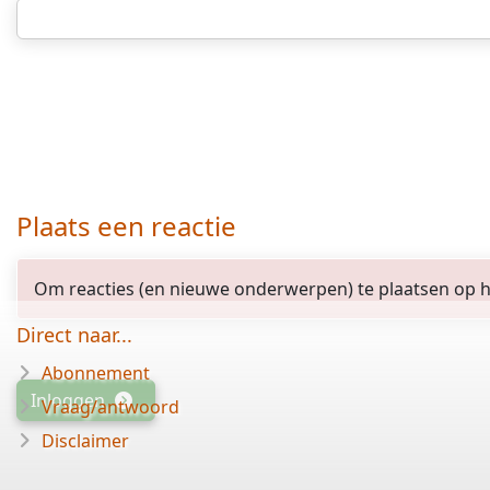
Plaats een reactie
Om reacties (en nieuwe onderwerpen) te plaatsen op het
Direct naar...
Abonnement
Inloggen
Vraag/antwoord
Disclaimer