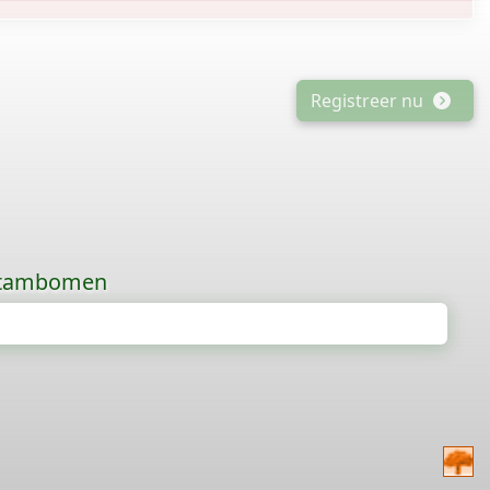
Registreer nu
 stambomen