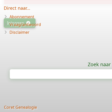
Direct naar...
Abonnement
Inloggen
Vraag/antwoord
Disclaimer
Zoek naar
Coret Genealogie