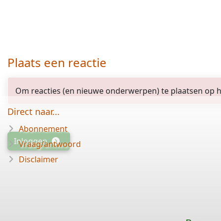
Plaats een reactie
Om reacties (en nieuwe onderwerpen) te plaatsen op het
Direct naar...
Abonnement
Inloggen
Vraag/antwoord
Disclaimer