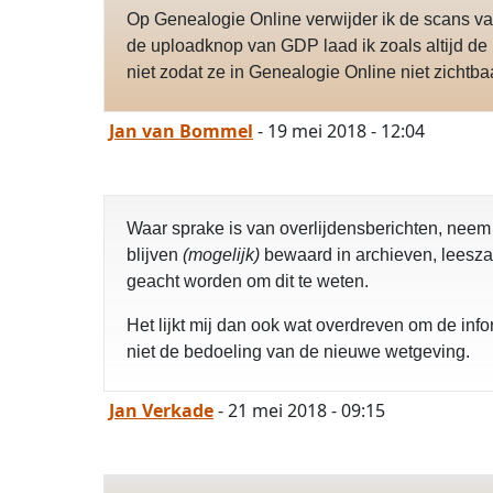
Op Genealogie Online verwijder ik de scans va
de uploadknop van GDP laad ik zoals altijd de
niet zodat ze in Genealogie Online niet zichtb
Jan van Bommel
- 19 mei 2018 - 12:04
Waar sprake is van overlijdensberichten, neem
blijven
(mogelijk)
bewaard in archieven, leeszal
geacht worden om dit te weten.
Het lijkt mij dan ook wat overdreven om de infor
niet de bedoeling van de nieuwe wetgeving.
Jan Verkade
- 21 mei 2018 - 09:15