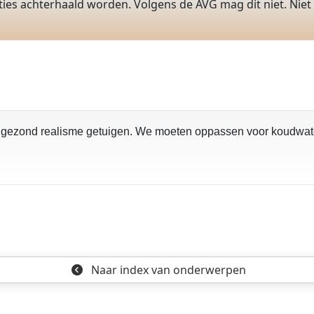
ties achterhaald worden. Volgens de AVG mag dit niet. Niet
n gezond realisme getuigen. We moeten oppassen voor koudwate
Naar index
van onderwerpen