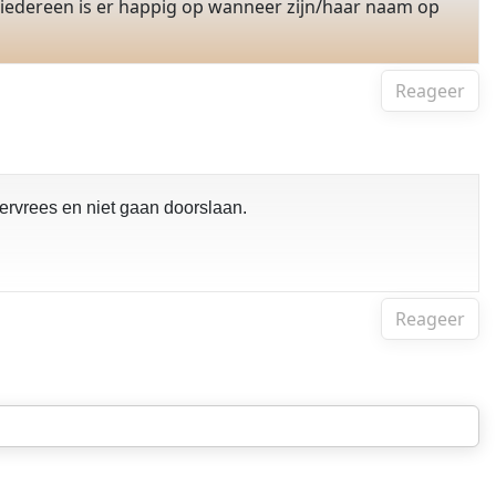
 iedereen is er happig op wanneer zijn/haar naam op
Reageer
rvrees en niet gaan doorslaan.
Reageer