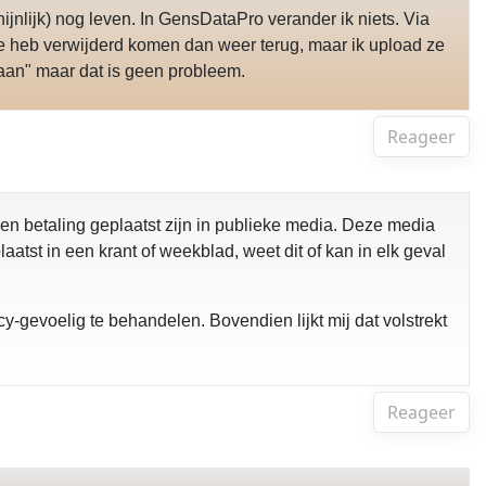
nlijk) nog leven. In GensDataPro verander ik niets. Via
e heb verwijderd komen dan weer terug, maar ik upload ze
taan" maar dat is geen probleem.
Reageer
en betaling geplaatst zijn in publieke media. Deze media
tst in een krant of weekblad, weet dit of kan in elk geval
cy-gevoelig te behandelen. Bovendien lijkt mij dat volstrekt
Reageer