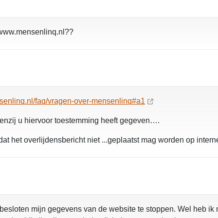
//www.mensenlinq.nl??
senlinq.nl/faq/vragen-over-mensenlinq#a1
 tenzij u hiervoor toestemming heeft gegeven….
het overlijdensbericht niet ...geplaatst mag worden op internet,
esloten mijn gegevens van de website te stoppen. Wel heb ik mij