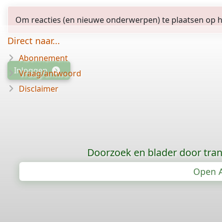
Om reacties (en nieuwe onderwerpen) te plaatsen op het
Direct naar...
Abonnement
Inloggen
Vraag/antwoord
Disclaimer
Doorzoek en blader door tran
Open A