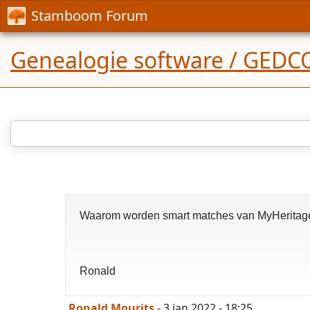
Stamboom Forum
Genealogie software / GED
Waarom worden smart matches van MyHeritage w
Ronald
Ronald Mourits
- 3 jan 2022 - 18:25