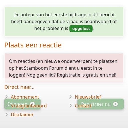
De auteur van het eerste bijdrage in dit bericht
heeft aangegeven dat de vraag is beantwoord of
het probleem is
.
Plaats een reactie
Om reacties (en nieuwe onderwerpen) te plaatsen
op het Stamboom Forum dient u eerst in te
loggen! Nog geen lid? Registratie is gratis en snel!
Direct naar...
Abonnement
Nieuwsbrief
Inloggen
Registreer nu
Vraag/antwoord
Contact
Disclaimer