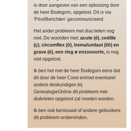
is door aangeven van een oplossing door
de heer Bodegom, opgelost. Dit is via
'PrivéBerichten' gecommuniceerd
Het ander probleem met diacrieten nog
niet. De woorden met:
acute (é), cedille
(ç), circumflex (ô), trema/umlaut (ï/ö) en
opgelost
grave (è), een ring ø enzovoorts,
is nog
niet opgelost.
Ik ben het met de heer Bodegom eens dat
dit door de heer Coret en/met eventueel
andere deskundigen bij
GenealogieOnline dit probleem met
diakrieten opgelost zal moeten worden.
Ik ben ook benieuwd of andere gebruikers
dit probleem ondervinden.