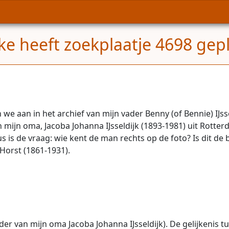
e heeft zoekplaatje 4698 gepl
en we aan in het archief van mijn vader Benny (of Bennie) IJs
 mijn oma, Jacoba Johanna IJsseldijk (1893-1981) uit Rotter
s is de vraag: wie kent de man rechts op de foto? Is dit de 
Horst (1861-1931).
ader van mijn oma Jacoba Johanna IJsseldijk). De gelijkenis t