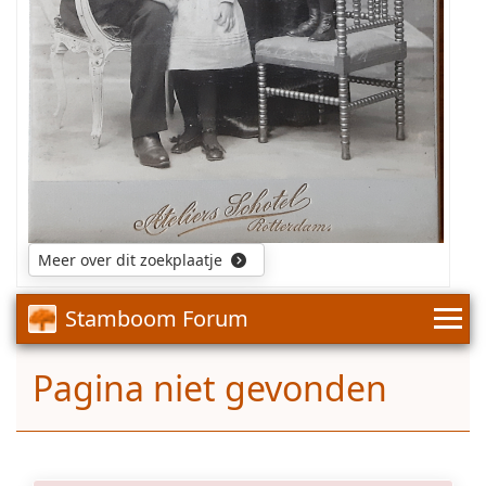
gefotografeerd.
Meer over dit zoekplaatje
Stamboom Forum
Pagina niet gevonden