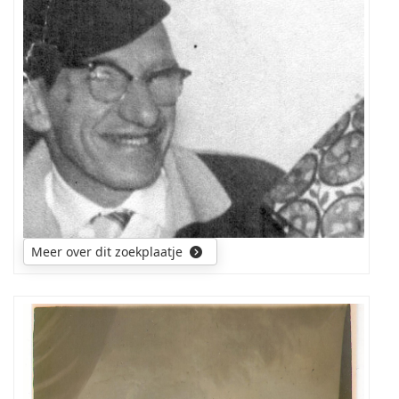
persoon
Meer over dit zoekplaatje
Ik
zou
graag
de