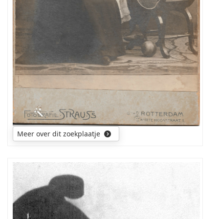
Meer over dit zoekplaatje
Wie
weet
wat
van
deze