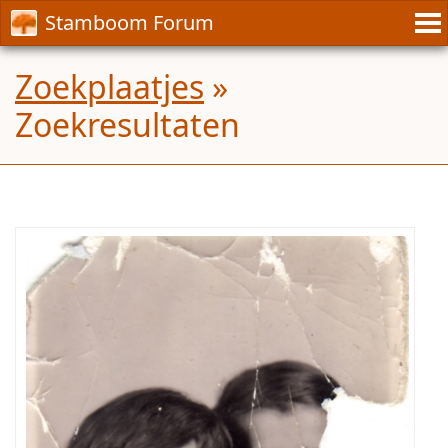
Stamboom Forum
Zoekplaatjes
»
Zoekresultaten
Wie
kent
deze
dames