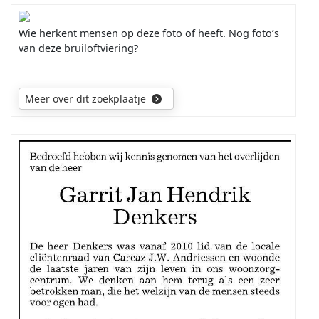
(1898-
Ruurd
1969)
of
Wie herkent mensen op deze foto of heeft. Nog foto’s
en
Klaas
van deze bruiloftviering?
Johanna
Pietersma?
Helena
Het
van
zou
Tuijl
Meer over dit zoekplaatje
kunnen
(1896-
dat
1982),
de
mijn
jonge
opa
man
Mijn
en
uiterst
zoektocht
oma
rechts
gaat
van
Foeke
uit
vaders
of
naar
kant.
Fokke
de
Wat
heette,
ouders
was
ik
en
de
heb
voorouders
precieze
hem
van
relatie
wel
de