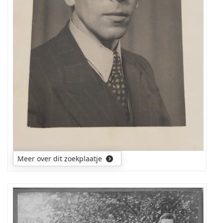
Wie
weet
wie
het
is?
Meer over dit zoekplaatje
wie
heeft