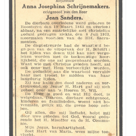
een
foto
van
mijn
overgrootmoeder
(Jo)anna
Josepha
Schrijnemakers
uit
Roosteren
(*
Roosteren
19-
3-
1863
+Roosteren
8-
7-
1923).
Ze
was