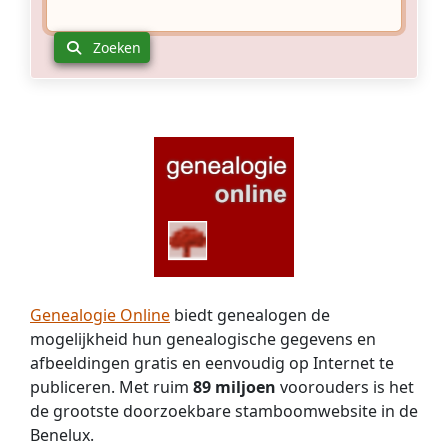
Nederland
iemand
gewerkt
is
heeft
Zoeken
die
(omgeving
ook
Altforst/Appeltern/Tiel)?
verwanten
Zou
heeft
het
in
mijn
de
oma
Wetter,
zijn
Hauptman
dan
lijnen.
is
Hoe
het
kom
Jacoba
ik
Helena
aan
Genealogie Online
biedt genealogen de
Erkelens:
gegevens
Jacoba
mogelijkheid hun genealogische gegevens en
over
Helena
afbeeldingen gratis en eenvoudig op Internet te
de
Erkelens,
inburgering
publiceren. Met ruim
89 miljoen
voorouders is het
29
van
de grootste doorzoekbare stamboomwebsite in de
jaar
mijn
Benelux.
oud.
voorvader?