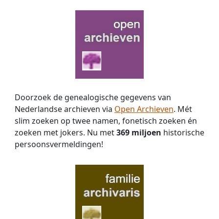
Jacoba
is
geboren
op
01-
03-
1872
om
06:30
Doorzoek de genealogische gegevens van
in
Nederlandse archieven via
Open Archieven
. Mét
Altforst,
slim zoeken op twee namen, fonetisch zoeken én
dochter
van
zoeken met jokers. Nu met
369 miljoen
historische
Hendricus
persoons­vermeldingen!
Erkelens
en
Aleida
van
Triest.
Jacoba
is