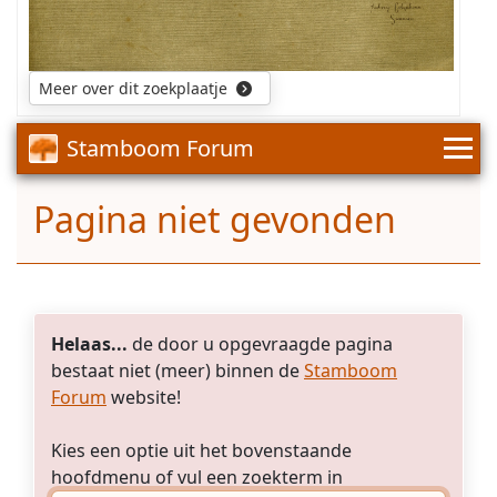
Ik
jaren
toe
betreffende
hoop
1900-
voor
zijn
dat
1
920.
mij
gezin
iemand
Er
de
Meer over dit zoekplaatje
.
mij
is
enige
Wie
kan
enige
die
kan
helpen.
Stamboom Forum
gelijkenis
aan
mij
Alvast
met
de
helpen?
bedankt.
mijn
voornamen
Pagina niet gevonden
Groetjes
Groet,
vader
voldoet
Dewi
Astrid
en
en
Smith
met
ook
mij.
qua
Kan
leeftijd
het
wel
Helaas...
de door u opgevraagde pagina
zijn
zou
bestaat niet (meer) binnen de
Stamboom
dat
kunnen.
Forum
website!
deze
Ik
fotograaf
hoop
Kies een optie uit het bovenstaande
ooit
dat
in
hoofdmenu of vul een zoekterm in
er