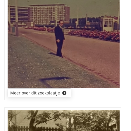
foto
genomen
Meer over dit zoekplaatje
Ik
wil