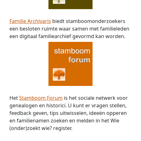
overleden
op
21-
Familie Archivaris
biedt stamboomonderzoekers
03-
een besloten ruimte waar samen met familieleden
1918
om
een digitaal familiearchief gevormd kan worden.
05:00
in
Altforst,
46
jaar
oud.
Het
Stamboom Forum
is het sociale netwerk voor
genealogen en historici. U kunt er vragen stellen,
feedback geven, tips uitwisselen, ideeën opperen
en familienamen zoeken en melden in het Wie
(onder)zoekt wie? register.