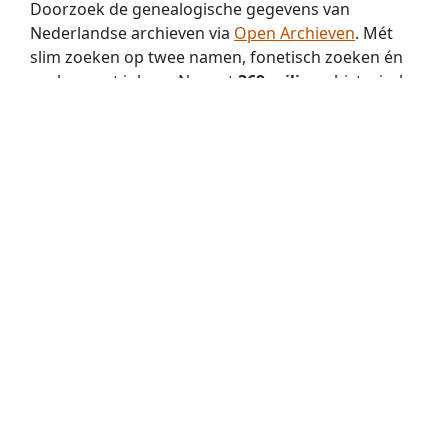
Doorzoek de genealogische gegevens van
Nederlandse archieven via
Open Archieven
. Mét
slim zoeken op twee namen, fonetisch zoeken én
zoeken met jokers. Nu met
369 miljoen
historische
persoons­vermeldingen!
Familie Archivaris
biedt stamboomonderzoekers
een besloten ruimte waar samen met familieleden
een digitaal familiearchief gevormd kan worden.