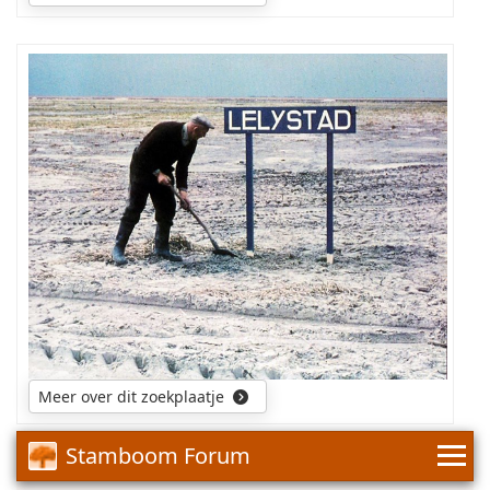
Wie
is
deze
man?
Meer over dit zoekplaatje
Stamboom Forum