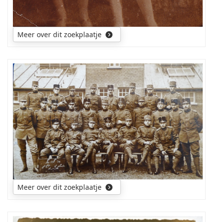
Meer over dit zoekplaatje
Graag
wil
ik
te
weten
komen:
wat
is
het
onderdeel,
kazerne,
Meer over dit zoekplaatje
plaats
en
andere