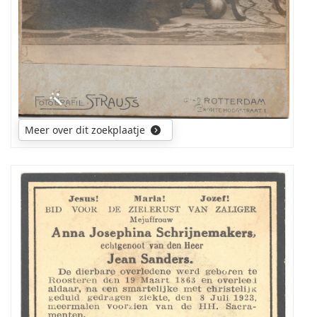
Meer over dit zoekplaatje
Ik
zoek
een
foto
van
mijn
overgrootmoeder
(Jo)anna
Josepha