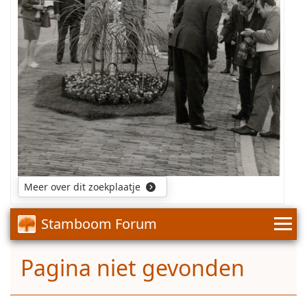
foto
was
aanwezig
in
het
album
van
Harrie
Giesen
Zeddam.
Meer over dit zoekplaatje
Stamboom Forum
Pagina niet gevonden