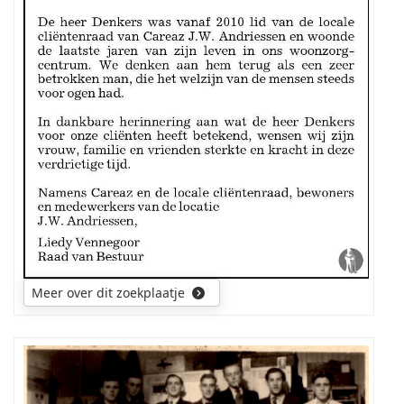
de
ouders
en
voorouders
van
de
overledene.
Wellicht
was
hij
getrouwd
en
had
een
gezin.
Meer over dit zoekplaatje
De
uitkomst
is
een
welkome
Namen
aanvulling
van