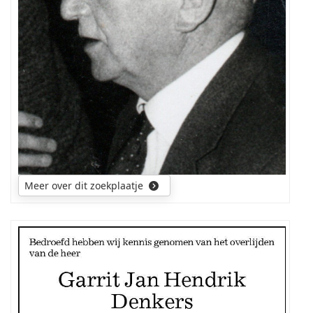
hun
ouders
en
zussen.
Meer over dit zoekplaatje
Mijn
zoektocht
gaat
uit
naar