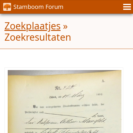
Stamboom Forum
Zoekplaatjes
»
Zoekresultaten
Kan
iemand
deze
akte
omzetten
naar
verstaanbare
taal
,