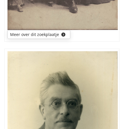
Meer over dit zoekplaatje
Ik
zoek
nadere
gegevens
van
deze
man
en
familie.