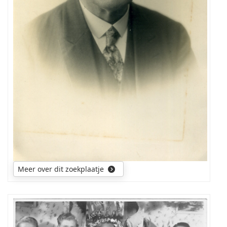
Meer over dit zoekplaatje
Ik
zou