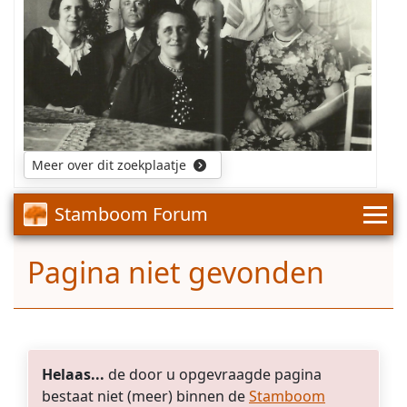
waar
op
en
de
wanneer
foto
deze
heeft
kinderen
ze
zijn
die
overleden
nog.
en
wie
Meer over dit zoekplaatje
hun
echtegenote
of
Stamboom Forum
echtgenoot
waren.
Pagina niet gevonden
Helaas...
de door u opgevraagde pagina
bestaat niet (meer) binnen de
Stamboom