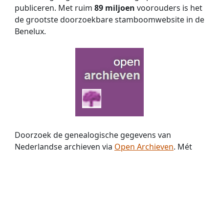
publiceren. Met ruim
89 miljoen
voorouders is het
de grootste doorzoekbare stamboomwebsite in de
Benelux.
Doorzoek de genealogische gegevens van
Nederlandse archieven via
Open Archieven
. Mét
slim zoeken op twee namen, fonetisch zoeken én
zoeken met jokers. Nu met
369 miljoen
historische
persoons­vermeldingen!