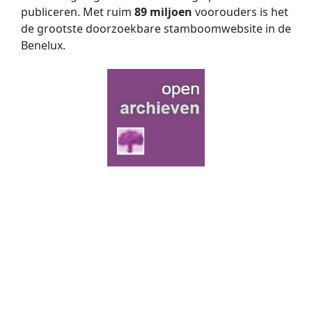
publiceren. Met ruim
89 miljoen
voorouders is het
de grootste doorzoekbare stamboomwebsite in de
Benelux.
Doorzoek de genealogische gegevens van
Nederlandse archieven via
Open Archieven
. Mét
slim zoeken op twee namen, fonetisch zoeken én
zoeken met jokers. Nu met
370 miljoen
historische
persoons­vermeldingen!