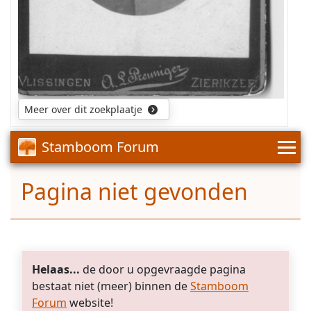
25
jaar
werkt,
maar
zijn
naam
wordt
Meer over dit zoekplaatje
niet
vermeld
op
Stamboom Forum
de
foto
Pagina niet gevonden
verder.)
Helaas...
de door u opgevraagde pagina
bestaat niet (meer) binnen de
Stamboom
Forum
website!