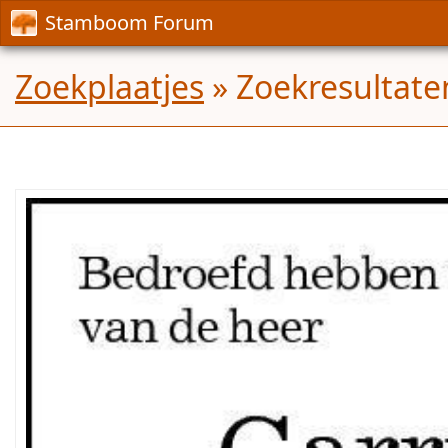
Stamboom Forum
Zoekplaatjes
» Zoekresultate
Mijn
zoektocht
gaat
uit
naar
de
ouders
en
voorouders
van
de