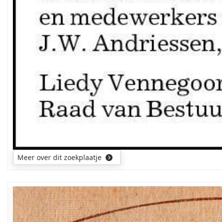
Meer over dit zoekplaatje
Zegt
de