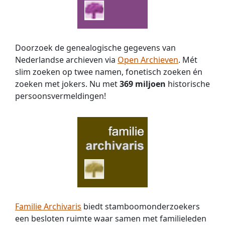
zijn
zoon
in
Sudlohn
Soldat.
Doorzoek de genealogische gegevens van
Waar
Nederlandse archieven via
Open Archieven
. Mét
deze
slim zoeken op twee namen, fonetisch zoeken én
personen
zoeken met jokers. Nu met
369 miljoen
historische
zijn
persoons­vermeldingen!
geboren,
hebben
gewoond
en
zijn
overleden
is
mij
niet
bekend
en
Familie Archivaris
biedt stamboomonderzoekers
kom
een besloten ruimte waar samen met familieleden