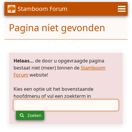
te
kind
Zevenhoven.
Stamboom Forum
geen
Hij
2e
was
keer
Pagina niet gevonden
33
Daniel
jaar
als
toen
de
hij
eerste
trouwde,
nog
waar
leeft.
Helaas...
de door u opgevraagde pagina
heeft
Waarom
bestaat niet (meer) binnen de
Stamboom
hij
kan
Forum
website!
gewoond
ik
die
nergens
periode
Kies een optie uit het bovenstaande
de
en
overlijdensdatum
hoofdmenu of vul een zoekterm in
wanneer
v
an
en
Daniel
waar
van
Zoeken
is
8
hij
februari
in