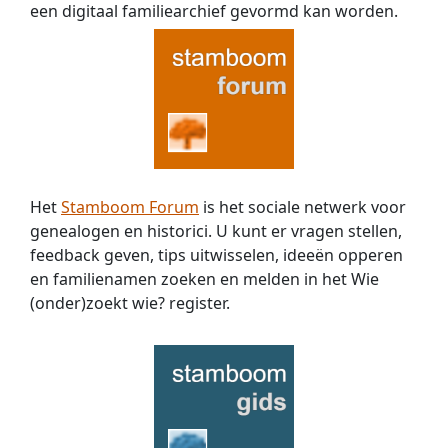
ook
een digitaal familiearchief gevormd kan worden.
niet
verder
in
de
kerk
registers.
Ik
heb
wel
Het
Stamboom Forum
is het sociale netwerk voor
een
genealogen en historici. U kunt er vragen stellen,
Anna
Maria
feedback geven, tips uitwisselen, ideeën opperen
Elisabeth
en familienamen zoeken en melden in het Wie
Hauptman
(onder)zoekt wie? register.
gevonden
in
de
kerk
registers
van
Atteln