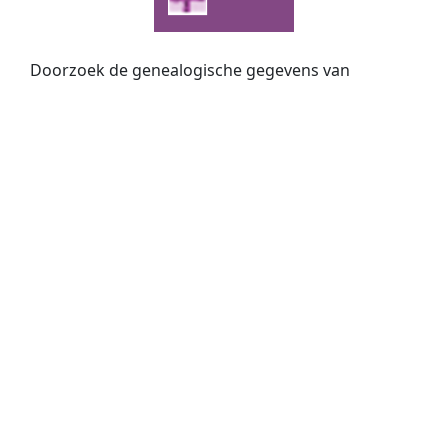
Doorzoek de genealogische gegevens van
Nederlandse archieven via
Open Archieven
. Mét
slim zoeken op twee namen, fonetisch zoeken én
zoeken met jokers. Nu met
369 miljoen
historische
persoons­vermeldingen!
Familie Archivaris
biedt stamboomonderzoekers
een besloten ruimte waar samen met familieleden
een digitaal familiearchief gevormd kan worden.