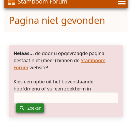
Stamboom Forum
de
enige
die
Pagina niet gevonden
aan
de
voornamen
voldoet
en
ook
Helaas...
de door u opgevraagde pagina
qua
bestaat niet (meer) binnen de
Stamboom
leeftijd
Forum
website!
wel
zou
Kies een optie uit het bovenstaande
kunnen.
hoofdmenu of vul een zoekterm in
Ik
hoop
dat
er
Zoeken
iemand
is
die