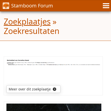
Stamboom Forum
Zoekplaatjes
»
Zoekresultaten
Graag
zou
ik
willen
weten
Meer over dit zoekplaatje
wie
de
ouders
zijn