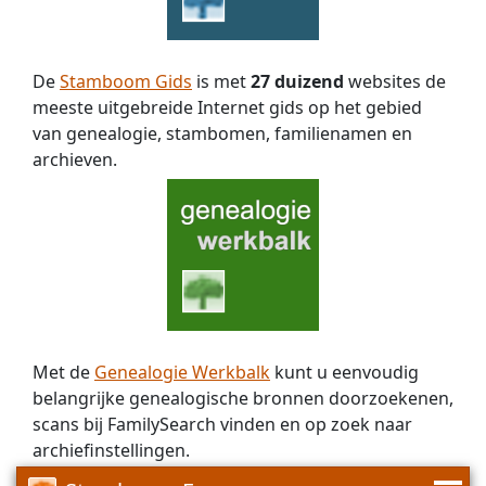
die
ventueel
zou
De
Stamboom Gids
is met
27 duizend
websites de
kunnen
meeste uitgebreide Internet gids op het gebied
kloppen
als
van genealogie, stambomen, familienamen en
moeder.
archieven.
zij
is
geboren
op
27
oktober
1721
en
is
Met de
Genealogie Werkbalk
kunt u eenvoudig
tot
belangrijke genealogische bronnen doorzoekenen,
nu
scans bij FamilySearch vinden en op zoek naar
toe
archiefinstellingen.
voor
mij