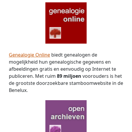
ook
verwanten
heeft
in
de
Wetter,
Hauptman
lijnen.
Hoe
Genealogie Online
biedt genealogen de
kom
mogelijkheid hun genealogische gegevens en
ik
aan
afbeeldingen gratis en eenvoudig op Internet te
gegevens
publiceren. Met ruim
89 miljoen
voorouders is het
over
de grootste doorzoekbare stamboomwebsite in de
de
Benelux.
inburgering
van
mijn
voorvader?