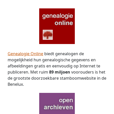
1830
Nederland
vinden?
ingeschreven.
Als
Zijn
iemand
vader
een
is
idee
Joannes,
heeft
Johannes
zou
Hermanus
ik
en
dat
zijn
Genealogie Online
biedt genealogen de
dolgraag
moeder
weten.
mogelijkheid hun genealogische gegevens en
An
afbeeldingen gratis en eenvoudig op Internet te
Mar
publiceren. Met ruim
89 miljoen
voorouders is het
Elisabeth
de grootste doorzoekbare stamboomwebsite in de
Hauptman.
Benelux.
Johannes
was
bij
de
aangifte
van