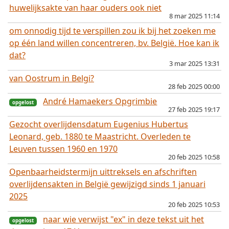
huwelijksakte van haar ouders ook niet
8 mar 2025 11:14
om onnodig tijd te verspillen zou ik bij het zoeken me
op één land willen concentreren, bv. België. Hoe kan ik
dat?
3 mar 2025 13:31
opgelost
van Oostrum in Belgi?
28 feb 2025 00:00
André Hamaekers Opgrimbie
27 feb 2025 19:17
Gezocht overlijdensdatum Eugenius Hubertus
Leonard, geb. 1880 te Maastricht. Overleden te
Leuven tussen 1960 en 1970
opgelost
20 feb 2025 10:58
Openbaarheidstermijn uittreksels en afschriften
overlijdensakten in België gewijzigd sinds 1 januari
2025
20 feb 2025 10:53
naar wie verwijst "ex" in deze tekst uit het