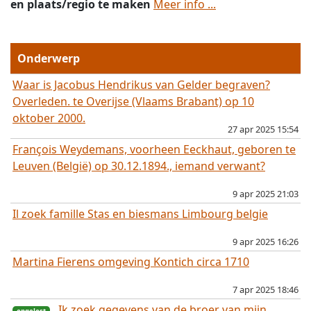
en plaats/regio te maken
Meer info ...
Onderwerp
Waar is Jacobus Hendrikus van Gelder begraven?
Overleden. te Overijse (Vlaams Brabant) op 10
oktober 2000.
27 apr 2025 15:54
François Weydemans, voorheen Eeckhaut, geboren te
Leuven (België) op 30.12.1894., iemand verwant?
9 apr 2025 21:03
Il zoek famille Stas en biesmans Limbourg belgie
9 apr 2025 16:26
Martina Fierens omgeving Kontich circa 1710
7 apr 2025 18:46
Ik zoek gegevens van de broer van mijn