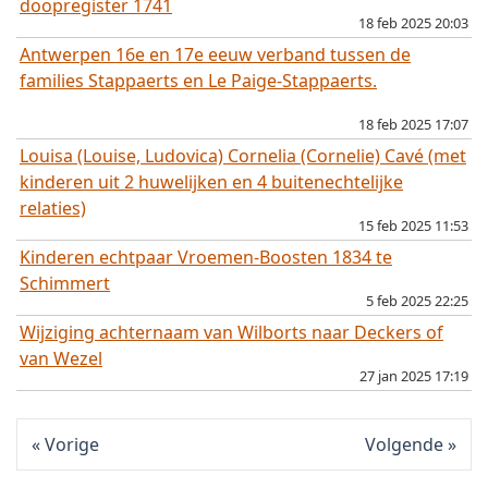
doopregister 1741
18 feb 2025 20:03
Antwerpen 16e en 17e eeuw verband tussen de
families Stappaerts en Le Paige-Stappaerts.
18 feb 2025 17:07
opgelost
Louisa (Louise, Ludovica) Cornelia (Cornelie) Cavé (met
kinderen uit 2 huwelijken en 4 buitenechtelijke
relaties)
15 feb 2025 11:53
Kinderen echtpaar Vroemen-Boosten 1834 te
Schimmert
5 feb 2025 22:25
Wijziging achternaam van Wilborts naar Deckers of
van Wezel
27 jan 2025 17:19
Vorige
Volgende
opgelost