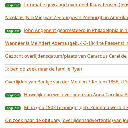
Infomatie gevraagd over neef Klaas Tensen (Jen
Nicolaas (Nic/Mic) van Zeeburg/van Zeeburgh in Amerika
opgelost
John Angenent gearresteerd in Philadelphia in 
opgelost
Wanneer is Meindert Adema (geb. 4-3-1844 te Paesens) i
Gezocht overlijdensdatum/plaats van Gerardus Carel de 
Ik ben op zoek naar de familie Ryan
opgelost
Overlijden van Baukje van der Meulen * Kollum 1856, U.S.
Huwelijk dan wel overlijden van Anna Carolina B
Mina geb 1903 Groninge, geb. Zuidema werd de Ru
Op zoek naar de obituary (overlijdensadvertentie) van J