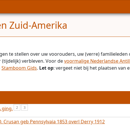
en Zuid-Amerika
gen te stellen over uw voorouders, uw (verre) familieleden 
(tijdelijk) verbleven. Voor de
voormalige Nederlandse Antil
e
Stamboom Gids
.
Let op
: vergeet niet bij het plaatsen va
2
3
 ging.
 D. Crusan geb Pennsylvaia 1853 overl Derry 1912