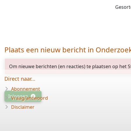
Gesort
Plaats een nieuw bericht in Onderzoe
Om nieuwe berichten (en reacties) te plaatsen op het St
Direct naar...
Abonnement
Inloggen
Vraag/antwoord
Disclaimer