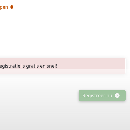
rpen
stratie is gratis en snel!
Registreer nu