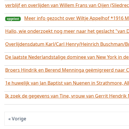
verblijf en overlijden van Willem Frans van Oijen (Sliedre
Meer info gezocht over Wiltje Appelhof *1916 
opgelost
Hallo, wie onderzoekt nog meer naar het geslacht "van 
opgelost
Overlijdensdatum Karl/Carl Henry/Heinrich Buschman/
De laatste Nederlandstalige dominee van New York in d
Broers Hindrik en Berend Menninga geëmigreerd naar 
1e huwelijk van Jan Baptist van Nuenen in Strathmore, Al
opgelost
Ik zoek de gegevens van Tine, vrouw van Gerrit Hendrik 
Vorige