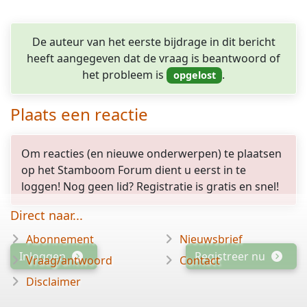
De auteur van het eerste bijdrage in dit bericht
heeft aangegeven dat de vraag is beantwoord of
het probleem is
.
Plaats een reactie
Om reacties (en nieuwe onderwerpen) te plaatsen
op het Stamboom Forum dient u eerst in te
loggen! Nog geen lid? Registratie is gratis en snel!
Direct naar...
Abonnement
Nieuwsbrief
Inloggen
Registreer nu
Vraag/antwoord
Contact
Disclaimer