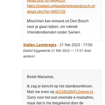
detail.php?id=4694320
https://zoeken.erfgoedshertogenbosch.nl/
detail.php?id=4665728
Misschien kan iemand uit Den Bosch
voor je gaan kijken, zie rubriek
Vriendendiensten
onder
Samen
.
Stefan Lambregts
- 21 feb 2023 - 17:50
(laatst bijgewerkt 21 feb 2023 — 17:51 door
auteur)
Beste Marianne,
Ik zag je bericht op het stamboomforum.
Mail me even op
sh216028@12move.nl
.
Sorry voor het wat vreemde e-mailadres,
maar dat is me toegekend door de