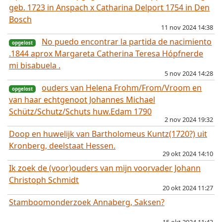
opgelost
geb. 1723 in Anspach x Catharina Delport 1754 in Den
Bosch
11 nov 2024 14:38
No puedo encontrar la partida de nacimiento
.1844 aprox Margareta Catherina Teresa Hópfnerde
mi bisabuela .
5 nov 2024 14:28
ouders van Helena Frohm/From/Vroom en
van haar echtgenoot Johannes Michael
Schütz/Schutz/Schuts huw.Edam 1790
2 nov 2024 19:32
Doop en huwelijk van Bartholomeus Kuntz(1720?) uit
Kronberg, deelstaat Hessen.
29 okt 2024 14:10
Ik zoek de (voor)ouders van mijn voorvader Johann
Christoph Schmidt
20 okt 2024 11:27
Stamboomonderzoek Annaberg, Saksen?
opgelost