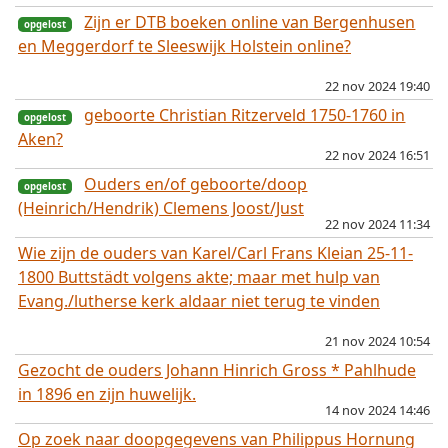
Zijn er DTB boeken online van Bergenhusen
en Meggerdorf te Sleeswijk Holstein online?
22 nov 2024 19:40
geboorte Christian Ritzerveld 1750-1760 in
Aken?
22 nov 2024 16:51
Ouders en/of geboorte/doop
(Heinrich/Hendrik) Clemens Joost/Just
22 nov 2024 11:34
Wie zijn de ouders van Karel/Carl Frans Kleian 25-11-
opgelost
1800 Buttstädt volgens akte; maar met hulp van
Evang./lutherse kerk aldaar niet terug te vinden
21 nov 2024 10:54
Gezocht de ouders Johann Hinrich Gross * Pahlhude
opgelost
in 1896 en zijn huwelijk.
14 nov 2024 14:46
Op zoek naar doopgegevens van Philippus Hornung