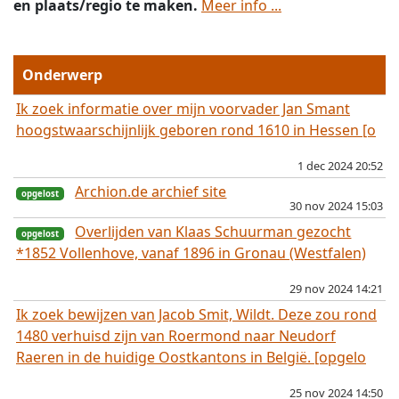
en plaats/regio te maken.
Meer info ...
Onderwerp
Ik zoek informatie over mijn voorvader Jan Smant
hoogstwaarschijnlijk geboren rond 1610 in Hessen [o
1 dec 2024 20:52
Archion.de archief site
30 nov 2024 15:03
Overlijden van Klaas Schuurman gezocht
*1852 Vollenhove, vanaf 1896 in Gronau (Westfalen)
29 nov 2024 14:21
Ik zoek bewijzen van Jacob Smit, Wildt. Deze zou rond
1480 verhuisd zijn van Roermond naar Neudorf
opgelost
Raeren in de huidige Oostkantons in België. [opgelo
opgelost
25 nov 2024 14:50