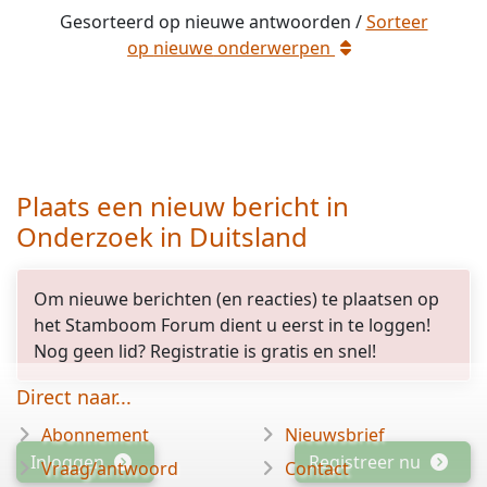
Gesorteerd op
nieuwe
antwoorden /
Sorteer
opgelost
op
nieuwe
onderwerpen
Plaats een nieuw bericht in
Onderzoek in Duitsland
Om nieuwe berichten (en reacties) te plaatsen op
het Stamboom Forum dient u eerst in te loggen!
Nog geen lid? Registratie is gratis en snel!
Direct naar...
Abonnement
Nieuwsbrief
Inloggen
Registreer nu
Vraag/antwoord
Contact