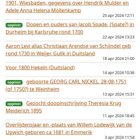
1901, Wiesbaden, gegevens over Hendrik Mulder en
Adele Anna Helena Möllenkamp
25 apr 2024 12:11
Dopen en ouders van Jacob Spade, (Spate?) in
opgelost
Durheim bij Karlsruhe rond 1700
22 apr 2024 13:23
Aaron Levi alias Christiaan Arendse van Schijndel geb
rond 1730 in Weijer, Gulik in Duitsland
18 apr 2024 21:00
Voor 1800 Hekeln (Duitsland)
14 apr 2024 10:36
geboorte GEORG CARL NICKEL, 28-08-1751
(of 1750?) te Weinheim
13 apr 2024 15:31
Gezocht doopinschrijving Theresia Krug
Meiderich 1895
11 apr 2024 18:45
Overlijdensjaar en -plaats van Willem Lodewijk van de
Upwich geboren ca 1681 in Emmerik
opgelost
3 apr 2024 11:54