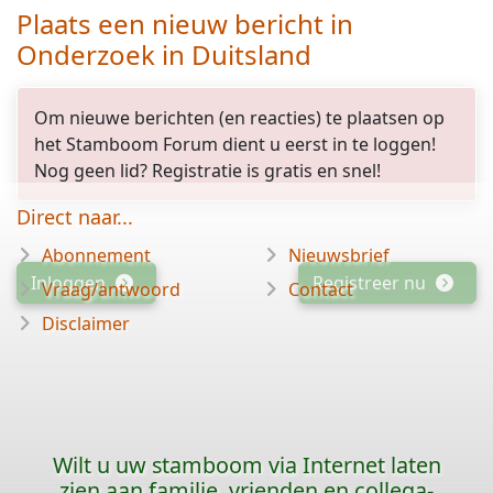
Plaats een nieuw bericht in
Onderzoek in Duitsland
Om nieuwe berichten (en reacties) te plaatsen op
het Stamboom Forum dient u eerst in te loggen!
Nog geen lid? Registratie is gratis en snel!
Direct naar...
Abonnement
Nieuwsbrief
Inloggen
Registreer nu
Vraag/antwoord
Contact
Disclaimer
Wilt u uw stamboom via Internet laten
zien aan familie, vrienden en collega-