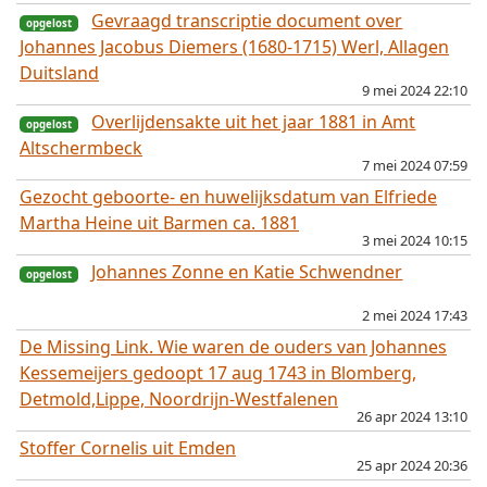
Gevraagd transcriptie document over
Johannes Jacobus Diemers (1680-1715) Werl, Allagen
Duitsland
9 mei 2024 22:10
Overlijdensakte uit het jaar 1881 in Amt
Altschermbeck
7 mei 2024 07:59
Gezocht geboorte- en huwelijksdatum van Elfriede
Martha Heine uit Barmen ca. 1881
3 mei 2024 10:15
Johannes Zonne en Katie Schwendner
opgelost
2 mei 2024 17:43
De Missing Link. Wie waren de ouders van Johannes
Kessemeijers gedoopt 17 aug 1743 in Blomberg,
Detmold,Lippe, Noordrijn-Westfalenen
opgelost
26 apr 2024 13:10
Stoffer Cornelis uit Emden
25 apr 2024 20:36