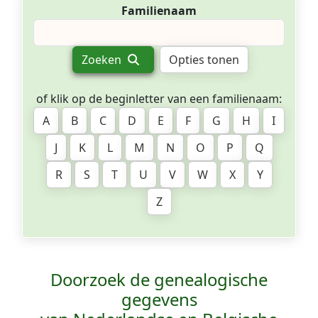
Familienaam
Zoeken
Opties tonen
of klik op de beginletter van een familienaam:
A
B
C
D
E
F
G
H
I
J
K
L
M
N
O
P
Q
R
S
T
U
V
W
X
Y
Z
Doorzoek de genealogische
gegevens