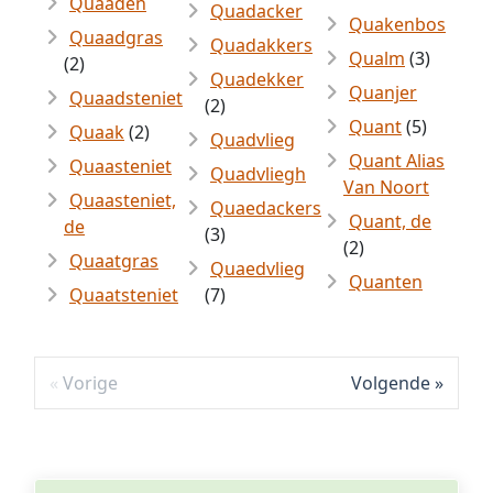
Quaaden
Quadacker
Quakenbos
Quaadgras
Quadakkers
Qualm
(3)
(2)
Quadekker
Quanjer
Quaadsteniet
(2)
Quant
(5)
Quaak
(2)
Quadvlieg
Quant Alias
Quaasteniet
Quadvliegh
Van Noort
Quaasteniet,
Quaedackers
Quant, de
de
(3)
(2)
Quaatgras
Quaedvlieg
Quanten
Quaatsteniet
(7)
Vorige
Volgende