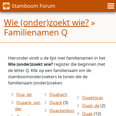
Stamboom Forum
Wie (onder)zoekt wie?
»
Familienamen Q
Hieronder vindt u de lijst met familienamen in het
Wie (onder)zoekt wie?
register die beginnen met
de letter Q. Klik op een familienaam om de
stamboomonderzoekers te tonen die de
familienaam (onder)zoeken.
Qua, de
Quabach
Quaetgras
Quaack, van
Quack
(3)
Quaij, de
(2)
der
Quackenbos
Quak
(12)