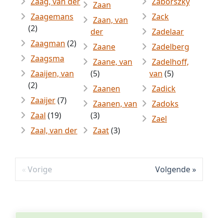
Zaag, van der
Záborszky
Zaan
Zaagemans
Zack
Zaan, van
(2)
der
Zadelaar
Zaagman
(2)
Zaane
Zadelberg
Zaagsma
Zaane, van
Zadelhoff,
Zaaijen, van
(5)
van
(5)
(2)
Zaanen
Zadick
Zaaijer
(7)
Zaanen, van
Zadoks
Zaal
(19)
(3)
Zael
Zaal, van der
Zaat
(3)
Vorige
Volgende