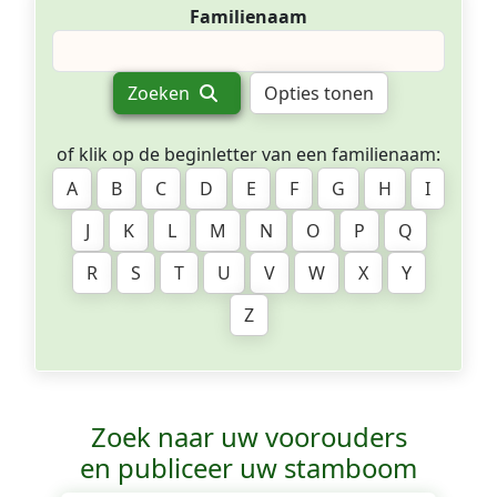
Familienaam
Zoeken
Opties tonen
of klik op de beginletter van een familienaam:
A
B
C
D
E
F
G
H
I
J
K
L
M
N
O
P
Q
R
S
T
U
V
W
X
Y
Z
Zoek naar uw voorouders
en publiceer uw stamboom