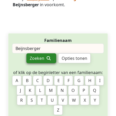
Beijnsberger
in voorkomt.
Familienaam
Zoeken
Opties tonen
of klik op de beginletter van een familienaam:
A
B
C
D
E
F
G
H
I
J
K
L
M
N
O
P
Q
R
S
T
U
V
W
X
Y
Z