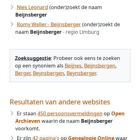
Nies Leonard
(onder)zoekt de naam
Beijnsberger
Romy Weller - Beijnsberger
(onder)zoekt de
naam
Beijnsberger
- regio Limburg
Zoeksuggestie
: Probeer ook eens te zoeken
op een synoniem als
Beijnes
,
Beijnsbergen
,
Berger
,
Beynsbergen
,
Beynsberger
.
Resultaten van andere websites
Er staan
450 persoonsvermeldingen
op
Open
Archieven
waarin de naam
Beijnsberger
voorkomt.
Er zijn
42 pagina's
op
Genealogie Online
waar