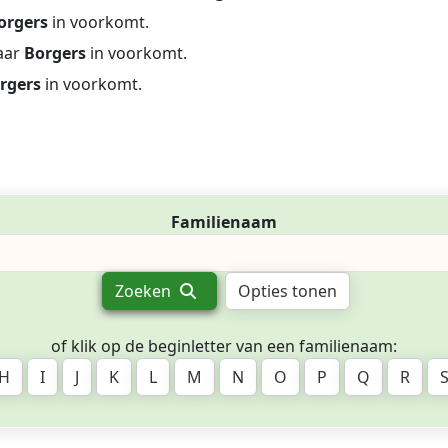
orgers
in voorkomt.
aar
Borgers
in voorkomt.
rgers
in voorkomt.
Familienaam
Zoeken
Opties tonen
of klik op de beginletter van een familienaam:
H
I
J
K
L
M
N
O
P
Q
R