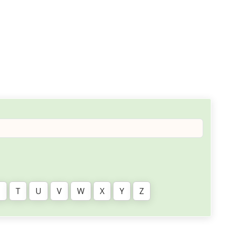
S
T
U
V
W
X
Y
Z