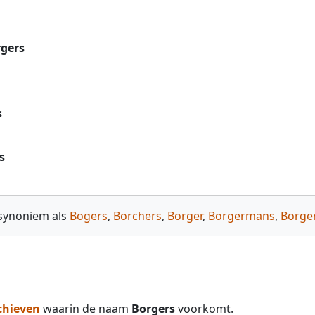
gers
s
s
 synoniem als
Bogers
,
Borchers
,
Borger
,
Borgermans
,
Borge
chieven
waarin de naam
Borgers
voorkomt.