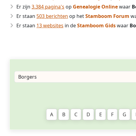
Er zijn
3.384 pagina's
op
Genealogie Online
waar
B
Er staan
503 berichten
op het
Stamboom Forum
w
Er staan
13 websites
in de
Stamboom Gids
waar
Bo
A
B
C
D
E
F
G