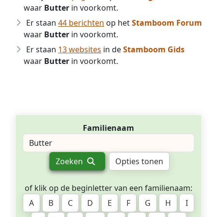
waar
Butter
in voorkomt.
Er staan
44 berichten
op het
Stamboom Forum
waar
Butter
in voorkomt.
Er staan
13 websites
in de
Stamboom Gids
waar
Butter
in voorkomt.
Familienaam
Zoeken
Opties tonen
of klik op de beginletter van een familienaam:
A
B
C
D
E
F
G
H
I