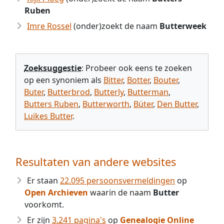
Ruben
Imre Rossel
(onder)zoekt de naam
Butterweek
Zoeksuggestie
: Probeer ook eens te zoeken
op een synoniem als
Bitter
,
Botter
,
Bouter
,
Buter
,
Butterbrod
,
Butterly
,
Butterman
,
Butters Ruben
,
Butterworth
,
Büter
,
Den Butter
,
Luikes Butter
.
Resultaten van andere websites
Er staan
22.095 persoonsvermeldingen
op
Open Archieven
waarin de naam
Butter
voorkomt.
Er zijn
3.241 pagina's
op
Genealogie Online