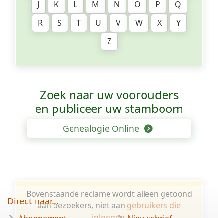
J
K
L
M
N
O
P
Q
R
S
T
U
V
W
X
Y
Z
Zoek naar uw voorouders
en publiceer uw stamboom
Genealogie Online
Bovenstaande reclame wordt alleen getoond
Direct naar...
aan bezoekers, niet aan
gebruikers die
inloggen
.