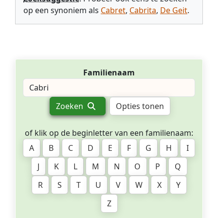
op een synoniem als
Cabret
,
Cabrita
,
De Geit
.
Familienaam
Zoeken
Opties tonen
of klik op de beginletter van een familienaam:
A
B
C
D
E
F
G
H
I
J
K
L
M
N
O
P
Q
R
S
T
U
V
W
X
Y
Z