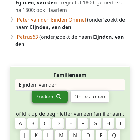
Eijnden, van den
- regio tot 1800: gemert e.o.
na 1800: ook Haarlem
Peter van den Einden Ommel
(onder)zoekt de
naam
Eijnden, van den
Petrus63
(onder)zoekt de naam
Eijnden, van
den
Familienaam
Zoeken
Opties tonen
of klik op de beginletter van een familienaam:
A
B
C
D
E
F
G
H
I
J
K
L
M
N
O
P
Q