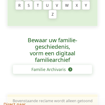
R
S
T
U
V
W
X
Y
Z
Bewaar uw familie­
geschiedenis,
vorm een digitaal
familiearchief
Familie Archivaris
Bovenstaande reclame wordt alleen getoond
Direct naar...