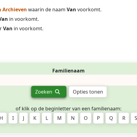
 Archieven
waarin de naam
Van
voorkomt.
Van
in voorkomt.
r
Van
in voorkomt.
Familienaam
Zoeken
Opties tonen
of klik op de beginletter van een familienaam:
H
I
J
K
L
M
N
O
P
Q
R