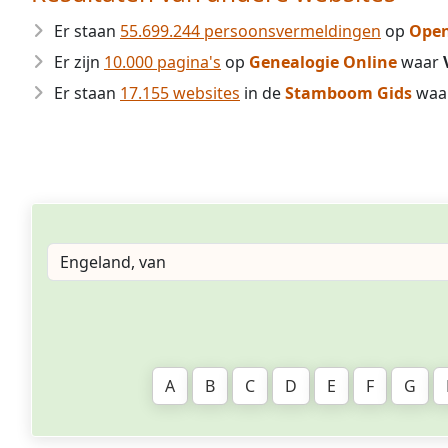
Er staan
55.699.244 persoonsvermeldingen
op
Open
Er zijn
10.000 pagina's
op
Genealogie Online
waar
Er staan
17.155 websites
in de
Stamboom Gids
waa
A
B
C
D
E
F
G