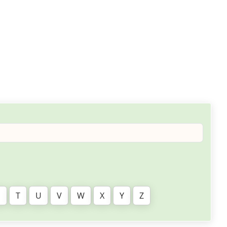
S
T
U
V
W
X
Y
Z