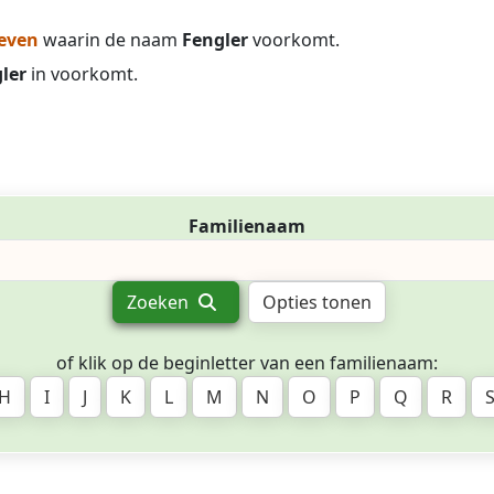
even
waarin de naam
Fengler
voorkomt.
ler
in voorkomt.
Familienaam
Zoeken
Opties tonen
of klik op de beginletter van een familienaam:
H
I
J
K
L
M
N
O
P
Q
R