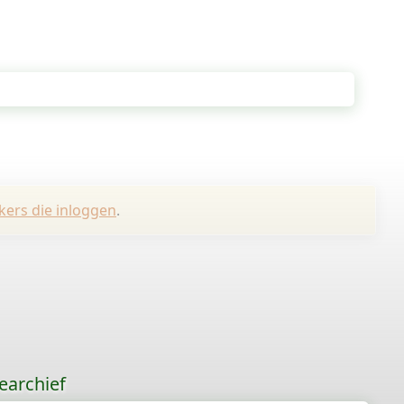
kers die inloggen
.
earchief