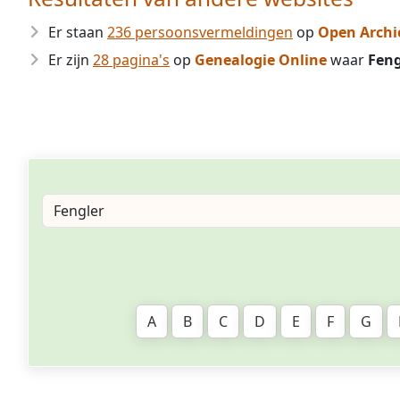
Er staan
236 persoonsvermeldingen
op
Open Archi
Er zijn
28 pagina's
op
Genealogie Online
waar
Feng
A
B
C
D
E
F
G