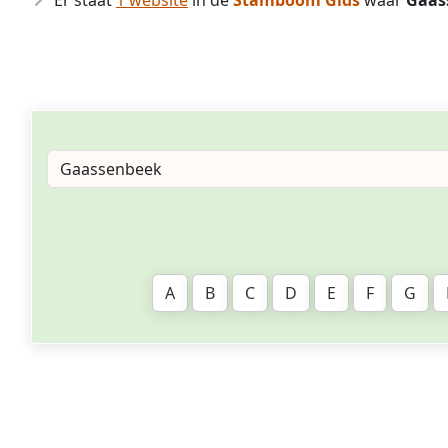
Er staat
1 website
in de
Stamboom Gids
waar
Gaas
A
B
C
D
E
F
G