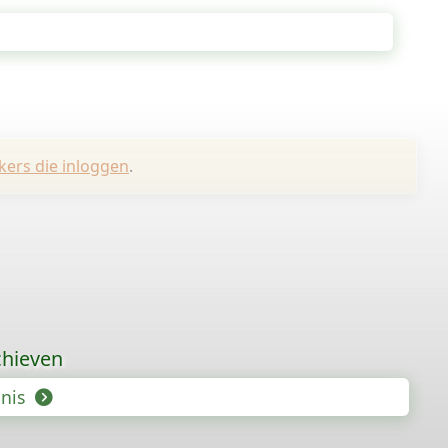
kers die inloggen
.
chieven
enis