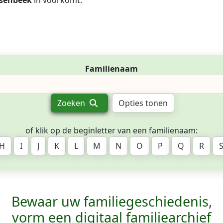
senbeek
in voorkomt.
Familienaam
Zoeken
Opties tonen
of klik op de beginletter van een familienaam:
H
I
J
K
L
M
N
O
P
Q
R
Bewaar uw familie­geschiedenis,
vorm een digitaal familiearchief