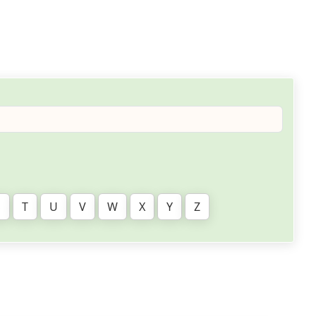
S
T
U
V
W
X
Y
Z