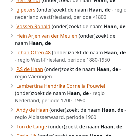
Bert Schut
(onder)zoekt de naam
Haan, de
g peters
(onder)zoekt de naam
Haan, de
- regio
nederland westfriesland, periode <1800
Vossen Ronald
(onder)zoekt de naam
Haan, de
Hein Arjen van der Meulen
(onder)zoekt de
naam
Haan, de
Johan Otten 48
(onder)zoekt de naam
Haan, de
- regio West-Friesland, periode 1880-1950
P.S de Haan
(onder)zoekt de naam
Haan, de
-
regio Wieringen
Lambertina Hendrika Cornelia Pouwiel
(onder)zoekt de naam
Haan, de
- regio
Nederland, periode 1700 -1990
Andy de Haan
(onder)zoekt de naam
Haan, de
-
regio Alblasserwaard, periode 1900
Ton de Lange
(onder)zoekt de naam
Haan, de