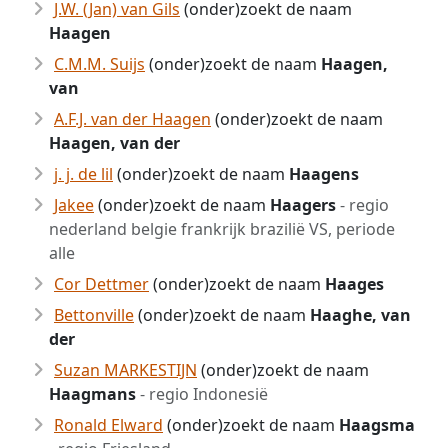
J.W. (Jan) van Gils
(onder)zoekt de naam
Haagen
C.M.M. Suijs
(onder)zoekt de naam
Haagen,
van
A.F.J. van der Haagen
(onder)zoekt de naam
Haagen, van der
j. j. de lil
(onder)zoekt de naam
Haagens
Jakee
(onder)zoekt de naam
Haagers
- regio
nederland belgie frankrijk brazilië VS, periode
alle
Cor Dettmer
(onder)zoekt de naam
Haages
Bettonville
(onder)zoekt de naam
Haaghe, van
der
Suzan MARKESTIJN
(onder)zoekt de naam
Haagmans
- regio Indonesië
Ronald Elward
(onder)zoekt de naam
Haagsma