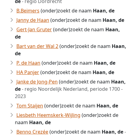
de
- regio Dordrecht
B.Beimers
(onder)zoekt de naam
Haan, de
Janny de Haan
(onder)zoekt de naam
Haan, de
Gert-Jan Gruter
(onder)zoekt de naam
Haan,
de
Bart van der Wal 2
(onder)zoekt de naam
Haan,
de
P. de Haan
(onder)zoekt de naam
Haan, de
HA Panjer
(onder)zoekt de naam
Haan, de
Janke de Jong-Pen
(onder)zoekt de naam
Haan,
de
- regio Noordelijk Nederland, periode 1700 -
2023
Tom Staijen
(onder)zoekt de naam
Haan, de
Liesbeth Heemskerk-Wijling
(onder)zoekt de
naam
Haan, de
Benno Crezée
(onder)zoekt de naam
Haan, de
-