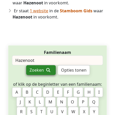
waar
Hazenoot
in voorkomt.
Er staat
1 website
in de
Stamboom Gids
waar
Hazenoot
in voorkomt.
Familienaam
Zoeken
Opties tonen
of klik op de beginletter van een familienaam:
A
B
C
D
E
F
G
H
I
J
K
L
M
N
O
P
Q
R
S
T
U
V
W
X
Y