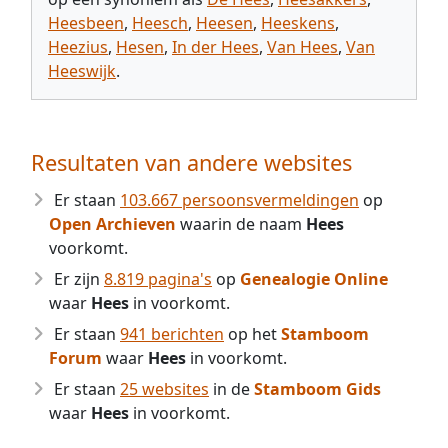
Heesbeen
,
Heesch
,
Heesen
,
Heeskens
,
Heezius
,
Hesen
,
In der Hees
,
Van Hees
,
Van
Heeswijk
.
Resultaten van andere websites
Er staan
103.667 persoonsvermeldingen
op
Open Archieven
waarin de naam
Hees
voorkomt.
Er zijn
8.819 pagina's
op
Genealogie Online
waar
Hees
in voorkomt.
Er staan
941 berichten
op het
Stamboom
Forum
waar
Hees
in voorkomt.
Er staan
25 websites
in de
Stamboom Gids
waar
Hees
in voorkomt.