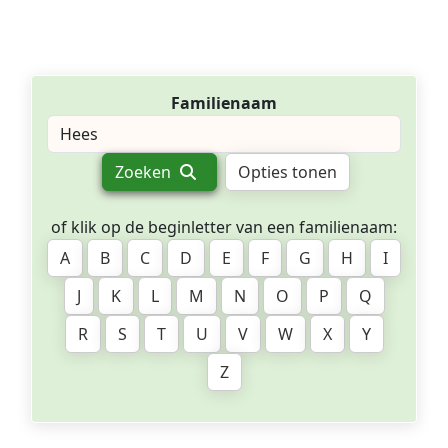
Familienaam
Zoeken
Opties tonen
of klik op de beginletter van een familienaam:
A
B
C
D
E
F
G
H
I
J
K
L
M
N
O
P
Q
R
S
T
U
V
W
X
Y
Z