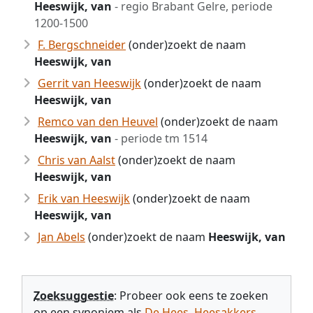
Heeswijk, van
- regio Brabant Gelre, periode
1200-1500
F. Bergschneider
(onder)zoekt de naam
Heeswijk, van
Gerrit van Heeswijk
(onder)zoekt de naam
Heeswijk, van
Remco van den Heuvel
(onder)zoekt de naam
Heeswijk, van
- periode tm 1514
Chris van Aalst
(onder)zoekt de naam
Heeswijk, van
Erik van Heeswijk
(onder)zoekt de naam
Heeswijk, van
Jan Abels
(onder)zoekt de naam
Heeswijk, van
Zoeksuggestie
: Probeer ook eens te zoeken
op een synoniem als
De Hees
,
Heesakkers
,