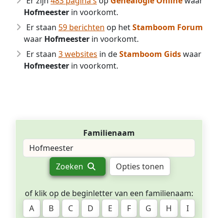
Er zijn
483 pagina's
op
Genealogie Online
waar
Hofmeester
in voorkomt.
Er staan
59 berichten
op het
Stamboom Forum
waar
Hofmeester
in voorkomt.
Er staan
3 websites
in de
Stamboom Gids
waar
Hofmeester
in voorkomt.
Familienaam
Zoeken
Opties tonen
of klik op de beginletter van een familienaam:
A
B
C
D
E
F
G
H
I