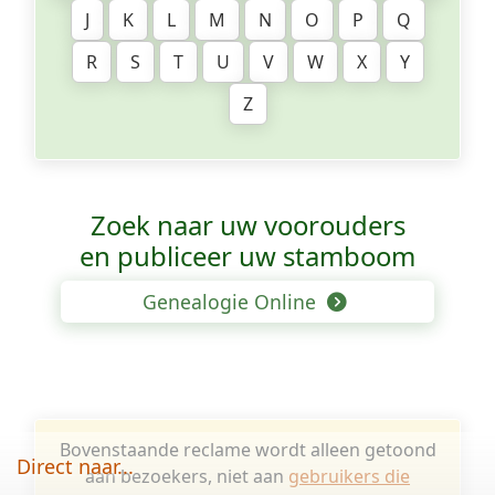
J
K
L
M
N
O
P
Q
R
S
T
U
V
W
X
Y
Z
Zoek naar uw voorouders
en publiceer uw stamboom
Genealogie Online
Bovenstaande reclame wordt alleen getoond
Direct naar...
aan bezoekers, niet aan
gebruikers die