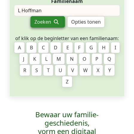
Familienaam
Zoeken
Opties tonen
of klik op de beginletter van een familienaam:
A
B
C
D
E
F
G
H
I
J
K
L
M
N
O
P
Q
R
S
T
U
V
W
X
Y
Z
Bewaar uw familie­
geschiedenis,
vorm een digitaal