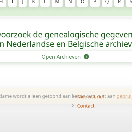
H
I
J
K
L
M
N
O
P
Q
R
oorzoek de genealogische gegeve
n Nederlandse en Belgische archie
Open Archieven
lame wordt alleen getoond aan bezoekers, niet aan
gebrui
Nieuwsbrief
Contact