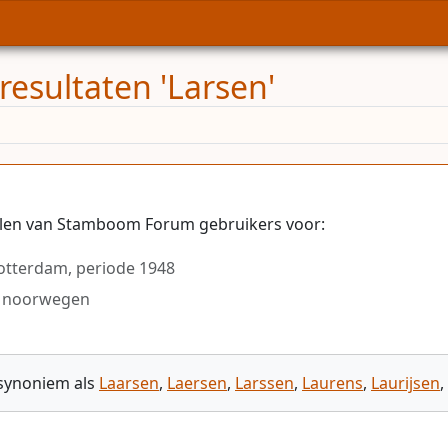
resultaten 'Larsen'
elen van Stamboom Forum gebruikers voor:
Rotterdam, periode 1948
o noorwegen
 synoniem als
Laarsen
,
Laersen
,
Larssen
,
Laurens
,
Laurijsen
,