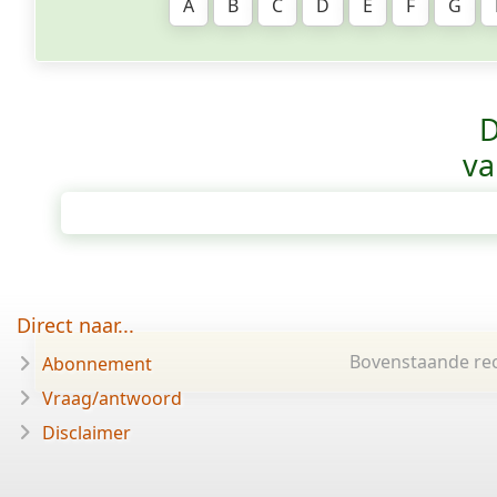
A
B
C
D
E
F
G
D
va
Direct naar...
Bovenstaande rec
Abonnement
Vraag/antwoord
Disclaimer