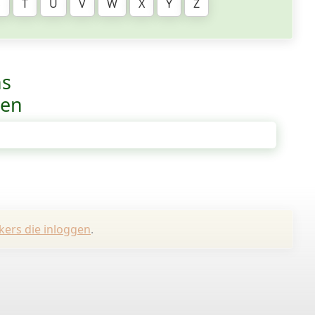
S
T
U
V
W
X
Y
Z
ns
ven
kers die inloggen
.