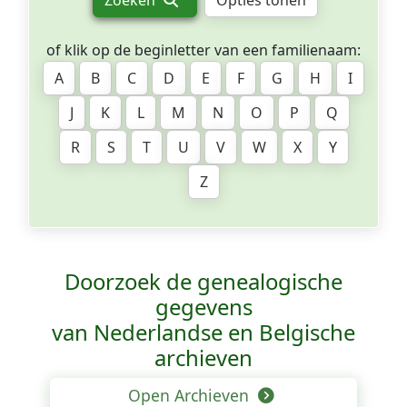
Zoeken
Opties tonen
of klik op de beginletter van een familienaam:
A
B
C
D
E
F
G
H
I
J
K
L
M
N
O
P
Q
R
S
T
U
V
W
X
Y
Z
Doorzoek de genealogische
gegevens
van Nederlandse en Belgische
archieven
Open Archieven