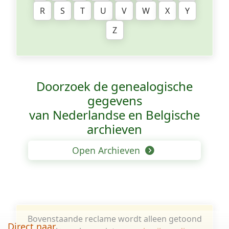
R
S
T
U
V
W
X
Y
Z
Doorzoek de genealogische
gegevens
van Nederlandse en Belgische
archieven
Open Archieven
Bovenstaande reclame wordt alleen getoond
Direct naar...