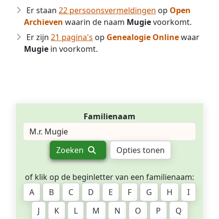
Er staan
22 persoonsvermeldingen
op
Open
Archieven
waarin de naam
Mugie
voorkomt.
Er zijn
21 pagina's
op
Genealogie Online
waar
Mugie
in voorkomt.
Familienaam
Zoeken
Opties tonen
of klik op de beginletter van een familienaam:
A
B
C
D
E
F
G
H
I
J
K
L
M
N
O
P
Q