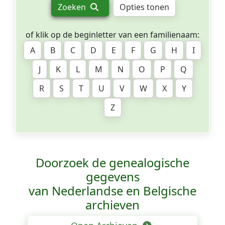
Zoeken
Opties tonen
of klik op de beginletter van een familienaam:
A
B
C
D
E
F
G
H
I
J
K
L
M
N
O
P
Q
R
S
T
U
V
W
X
Y
Z
Doorzoek de genealogische
gegevens
van Nederlandse en Belgische
archieven