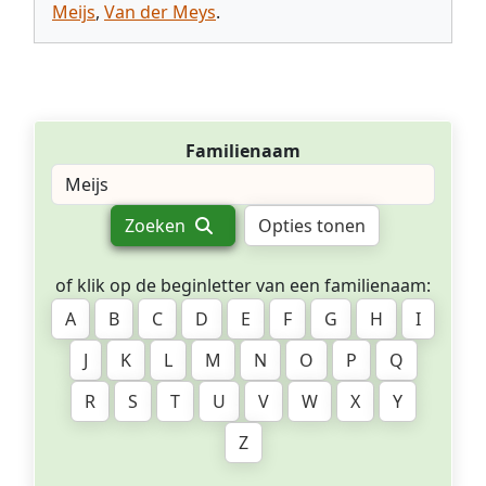
Meijs
,
Van der Meys
.
Familienaam
Zoeken
Opties tonen
of klik op de beginletter van een familienaam:
A
B
C
D
E
F
G
H
I
J
K
L
M
N
O
P
Q
R
S
T
U
V
W
X
Y
Z