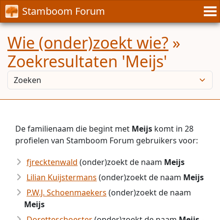
Stamboom Forum
Wie (onder)zoekt wie?
»
Zoekresultaten 'Meijs'
De familienaam die begint met
Meijs
komt in 28
profielen van Stamboom Forum gebruikers voor:
fjrecktenwald
(onder)zoekt de naam
Meijs
Lilian Kuijstermans
(onder)zoekt de naam
Meijs
P.W.J. Schoenmaekers
(onder)zoekt de naam
Meijs
Doretteschoester
(onder)zoekt de naam
Meijs
-