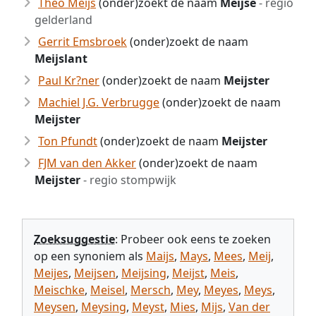
Theo Meijs
(onder)zoekt de naam
Meijse
- regio
gelderland
Gerrit Emsbroek
(onder)zoekt de naam
Meijslant
Paul Kr?ner
(onder)zoekt de naam
Meijster
Machiel J.G. Verbrugge
(onder)zoekt de naam
Meijster
Ton Pfundt
(onder)zoekt de naam
Meijster
FJM van den Akker
(onder)zoekt de naam
Meijster
- regio stompwijk
Zoeksuggestie
: Probeer ook eens te zoeken
op een synoniem als
Maijs
,
Mays
,
Mees
,
Meij
,
Meijes
,
Meijsen
,
Meijsing
,
Meijst
,
Meis
,
Meischke
,
Meisel
,
Mersch
,
Mey
,
Meyes
,
Meys
,
Meysen
,
Meysing
,
Meyst
,
Mies
,
Mijs
,
Van der