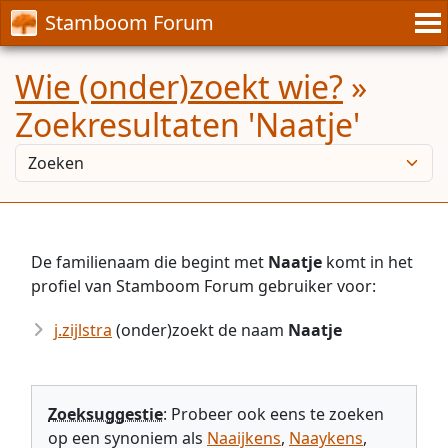
Stamboom Forum
Wie (onder)zoekt wie?
»
Zoekresultaten 'Naatje'
De familienaam die begint met
Naatje
komt in het
profiel van Stamboom Forum gebruiker voor:
j.zijlstra
(onder)zoekt de naam
Naatje
Zoeksuggestie
: Probeer ook eens te zoeken
op een synoniem als
Naaijkens
,
Naaykens
,