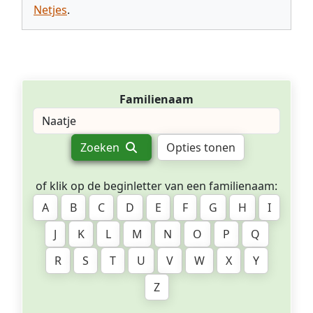
Netjes
.
Familienaam
Zoeken
Opties tonen
of klik op de beginletter van een familienaam:
A
B
C
D
E
F
G
H
I
J
K
L
M
N
O
P
Q
R
S
T
U
V
W
X
Y
Z