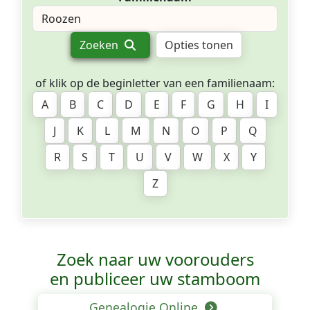
Zoeken
Opties tonen
of klik op de beginletter van een familienaam:
A
B
C
D
E
F
G
H
I
J
K
L
M
N
O
P
Q
R
S
T
U
V
W
X
Y
Z
Zoek naar uw voorouders
en publiceer uw stamboom
Genealogie Online