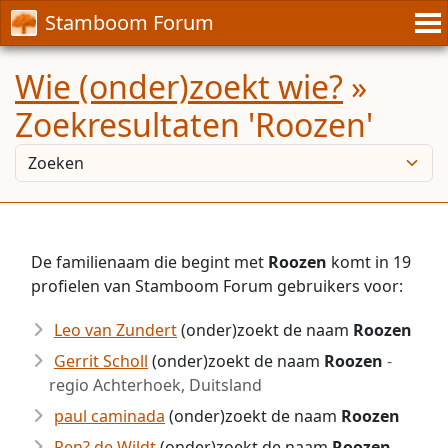
Stamboom Forum
Wie (onder)zoekt wie?
»
Zoekresultaten 'Roozen'
De familienaam die begint met
Roozen
komt in 19
profielen van Stamboom Forum gebruikers voor:
Leo van Zundert
(onder)zoekt de naam
Roozen
Gerrit Scholl
(onder)zoekt de naam
Roozen
-
regio Achterhoek, Duitsland
paul caminada
(onder)zoekt de naam
Roozen
Ren? de Wildt
(onder)zoekt de naam
Roozen