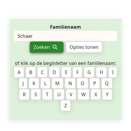
Familienaam
Zoeken
Opties tonen
of klik op de beginletter van een familienaam:
A
B
C
D
E
F
G
H
I
J
K
L
M
N
O
P
Q
R
S
T
U
V
W
X
Y
Z