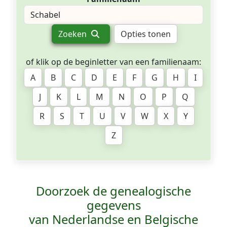
Zoeken
Opties tonen
of klik op de beginletter van een familienaam:
A
B
C
D
E
F
G
H
I
J
K
L
M
N
O
P
Q
R
S
T
U
V
W
X
Y
Z
Doorzoek de genealogische
gegevens
van Nederlandse en Belgische