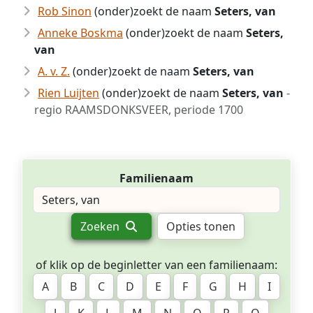
Rob Sinon
(onder)zoekt de naam
Seters, van
Anneke Boskma
(onder)zoekt de naam
Seters,
van
A. v. Z.
(onder)zoekt de naam
Seters, van
Rien Luijten
(onder)zoekt de naam
Seters, van
-
regio RAAMSDONKSVEER, periode 1700
Familienaam
Zoeken
Opties tonen
of klik op de beginletter van een familienaam:
A
B
C
D
E
F
G
H
I