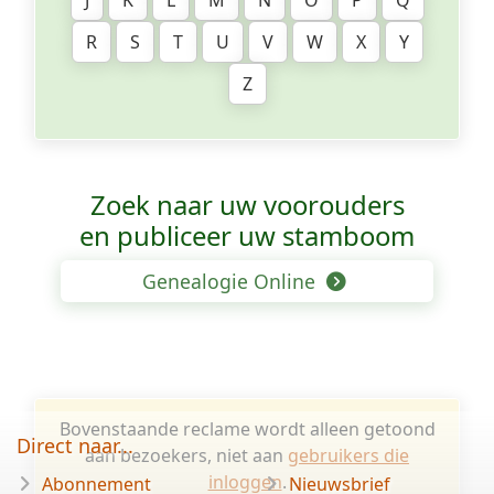
J
K
L
M
N
O
P
Q
R
S
T
U
V
W
X
Y
Z
Zoek naar uw voorouders
en publiceer uw stamboom
Genealogie Online
Bovenstaande reclame wordt alleen getoond
Direct naar...
aan bezoekers, niet aan
gebruikers die
inloggen
.
Abonnement
Nieuwsbrief