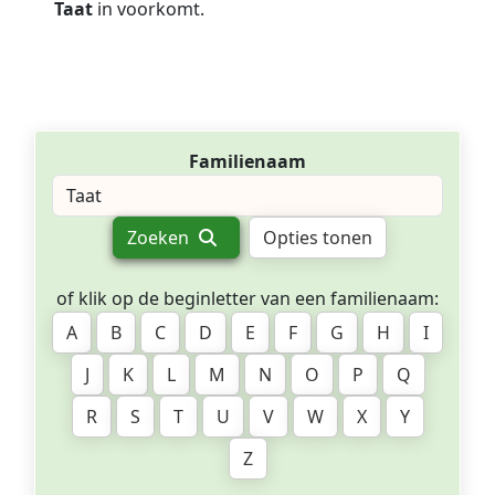
Taat
in voorkomt.
Familienaam
Zoeken
Opties tonen
of klik op de beginletter van een familienaam:
A
B
C
D
E
F
G
H
I
J
K
L
M
N
O
P
Q
R
S
T
U
V
W
X
Y
Z