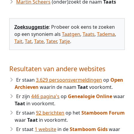
Martin Scheers
(onder)zoekt de naam
Taats
Zoeksuggestie
: Probeer ook eens te zoeken
op een synoniem als
Taatgen
,
Taats
,
Tadema
,
Tait
,
Tat
,
Tate
,
Tater
,
Tatje
.
Resultaten van andere websites
Er staan
3.629 persoonsvermeldingen
op
Open
Archieven
waarin de naam
Taat
voorkomt.
Er zijn
446 pagina's
op
Genealogie Online
waar
Taat
in voorkomt.
Er staan
92 berichten
op het
Stamboom Forum
waar
Taat
in voorkomt.
Er staat
1 website
in de
Stamboom Gids
waar