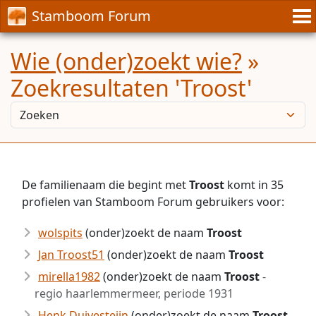
Stamboom Forum
Wie (onder)zoekt wie?
»
Zoekresultaten 'Troost'
De familienaam die begint met
Troost
komt in 35
profielen van Stamboom Forum gebruikers voor:
wolspits
(onder)zoekt de naam
Troost
Jan Troost51
(onder)zoekt de naam
Troost
mirella1982
(onder)zoekt de naam
Troost
-
regio haarlemmermeer, periode 1931
Henk Duivesteijn
(onder)zoekt de naam
Troost