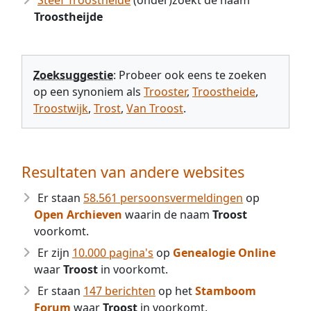
Steef Troostheide
(onder)zoekt de naam
Troostheijde
Zoeksuggestie
: Probeer ook eens te zoeken
op een synoniem als
Trooster
,
Troostheide
,
Troostwijk
,
Trost
,
Van Troost
.
Resultaten van andere websites
Er staan
58.561 persoonsvermeldingen
op
Open Archieven
waarin de naam
Troost
voorkomt.
Er zijn
10.000 pagina's
op
Genealogie Online
waar
Troost
in voorkomt.
Er staan
147 berichten
op het
Stamboom
Forum
waar
Troost
in voorkomt.