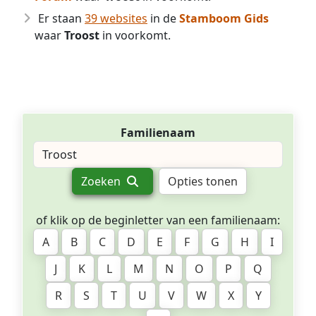
Er staan
39 websites
in de
Stamboom Gids
waar
Troost
in voorkomt.
Familienaam
Zoeken
Opties tonen
of klik op de beginletter van een familienaam:
A
B
C
D
E
F
G
H
I
J
K
L
M
N
O
P
Q
R
S
T
U
V
W
X
Y