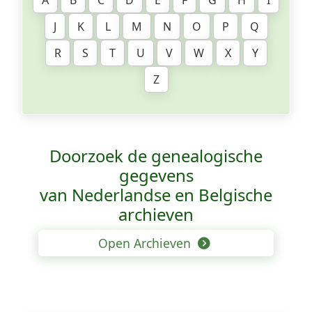
A
B
C
D
E
F
G
H
I
J
K
L
M
N
O
P
Q
R
S
T
U
V
W
X
Y
Z
Doorzoek de genealogische
gegevens
van Nederlandse en Belgische
archieven
Open Archieven