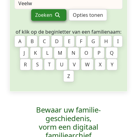
Zoeken
Opties tonen
of klik op de beginletter van een familienaam:
A
B
C
D
E
F
G
H
I
J
K
L
M
N
O
P
Q
R
S
T
U
V
W
X
Y
Z
Bewaar uw familie­
geschiedenis,
vorm een digitaal
familiearchief